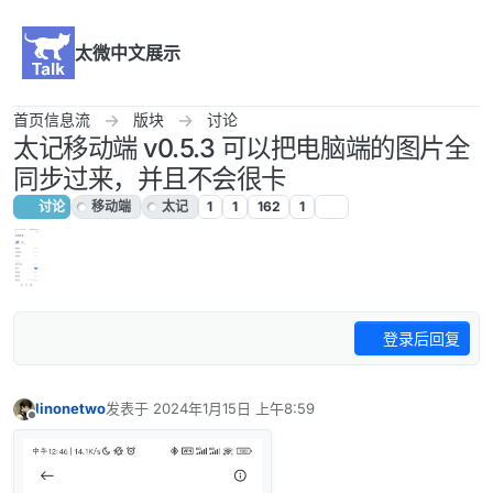
跳转至内容
太微中文展示
首页信息流
版块
讨论
太记移动端 v0.5.3 可以把电脑端的图片全
同步过来，并且不会很卡
讨论
移动端
太记
1
1
162
1
登录后回复
linonetwo
发表于
2024年1月15日 上午8:59
最后由 编辑
离线