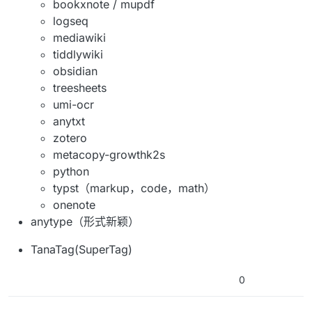
bookxnote / mupdf
logseq
mediawiki
tiddlywiki
obsidian
treesheets
umi-ocr
anytxt
zotero
metacopy-growthk2s
python
typst（markup，code，math）
onenote
anytype（形式新颖）
TanaTag(SuperTag)
0