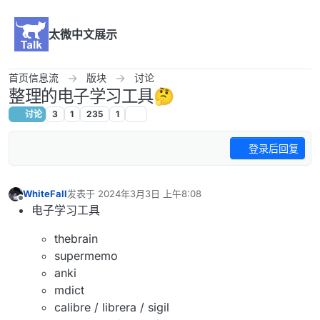
跳转至内容
太微中文展示
首页信息流
版块
讨论
整理的电子学习工具🤔
讨论
3
1
235
1
登录后回复
WhiteFall
发表于
2024年3月3日 上午8:08
最后由 WhiteFall 编辑
2024年4月19日 上午10:24
离线
电子学习工具
thebrain
supermemo
anki
mdict
calibre / librera / sigil