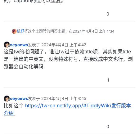
的，caption的值可以重复。
0
机杼
将这个主题转为问答主题，在
2024年4月4日 上午4:34
oeyoews
发表于
2024年4月4日 上午4:42
最后由 编辑
离线
这是tw的老问题了，谁让tw过于依赖title呢，其实如果title
是一连串的中英文，没有特殊符号，直接改成中文也行，浏
览器会自动化解码
1
oeyoews
发表于
2024年4月4日 上午4:45
最后由 编辑
离线
比如这个
https://tw-cn.netlify.app/#TiddlyWiki发行版本
介绍
0