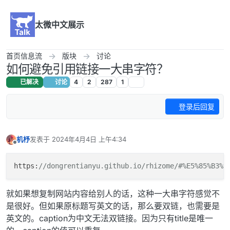
跳转至内容
太微中文展示
首页信息流
版块
讨论
如何避免引用链接一大串字符？
已解决
讨论
4
2
287
1
登录后回复
机杼
发表于
2024年4月4日 上午4:34
最后由 编辑
离线
https
:
//dongrentianyu.github.io/rhizome/#%E5%85%B3%E
就如果想复制网站内容给别人的话，这种一大串字符感觉不
是很好。但如果原标题写英文的话，那么要双链，也需要是
英文的。caption为中文无法双链接。因为只有title是唯一