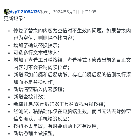
dyp1121054136
发表于
2024年5月2日 下午1:08
最后由 dyp1121054136 编辑
2024年5月25日 上午4:01
离线
更新记录：
修复了替换的内容为空值时不生效的问题，如果替换内
容为空值，则删除查找内容；
增加了确认替换提示；
可选多行文本框输入；
增加了查看工具栏按钮，查看模式下修改当前条目正文
内容时不会影响阅读位置；
新增添加前缀和后缀功能，存在前缀后缀的值则执行添
加而不是替换动作；
新增清空输入内容按钮；
新增查找计数；
新增开启/关闭编辑器工具栏查找替换按钮；
经测试，粘贴动作仅在电脑端生效，而且无法去除弹窗
信息确认，手机端没反应；
按钮不太灵敏，有时要点两下才有反应；
新增撤销重做按钮。