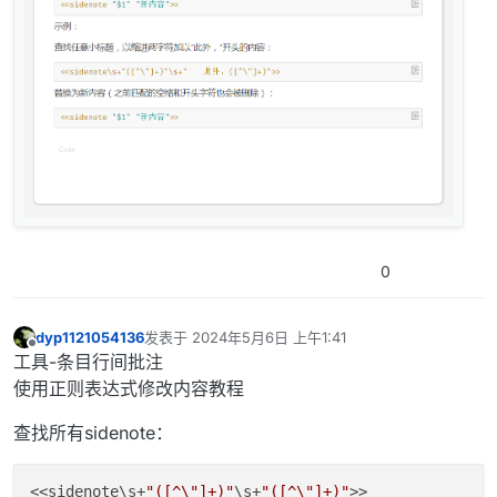
0
dyp1121054136
发表于
2024年5月6日 上午1:41
最后由 dyp1121054136 编辑
2024年5月6日 上午1:41
离线
工具-条目行间批注
使用正则表达式修改内容教程
查找所有sidenote：
<<sidenote\s+
"([^\"]+)"
\s+
"([^\"]+)"