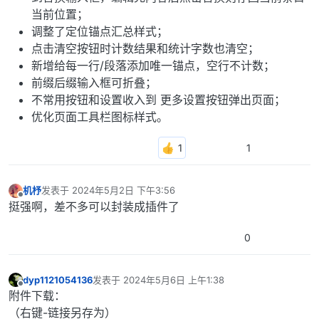
当前位置；
调整了定位锚点汇总样式；
点击清空按钮时计数结果和统计字数也清空；
新增给每一行/段落添加唯一锚点，空行不计数；
前缀后缀输入框可折叠；
不常用按钮和设置收入到 更多设置按钮弹出页面；
优化页面工具栏图标样式。
1
机杼
发表于
2024年5月2日 下午3:56
最后由 编辑
离线
挺强啊，差不多可以封装成插件了
0
dyp1121054136
发表于
2024年5月6日 上午1:38
最后由 编辑
离线
附件下载：
（右键-链接另存为）