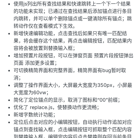
使用js列出所有查找结果和快速跳转上一个下一个结果
的功能未实现；已通过在查找结果后添加锚点进行条目
内跳转，并可以单个删除锚点或一键清除所有锚点；跳
转动作仅在查看模式下生效。
新增快速编辑功能，点击查找后如果只有唯一匹配结
果，将会缓存这个结果，再点击编辑按钮，匹配结果内
容将会被放置到替换输入框；
增加预置片段按钮，可以在弹窗页面 预置片段按钮弹出
页面 添加更多设置；
可切换精简界面和完整界面，精简界面有bug暂时取
消；
调整了操作界面大小，大屏最大宽度为350px，小屏最
大宽度为60vw；
简化了定位锚点的显示，取消了图标和“00”前缀；
优化了 replace.js，使替换动作更流畅；
新增字数统计功能；
定位后点击对应的小编辑按钮，自动执行动作追加对应
锚点到查找输入框，点击编辑按钮可抓取整个匹配内容
到替换输入框，编辑完内容后点击替换则存回当前条目