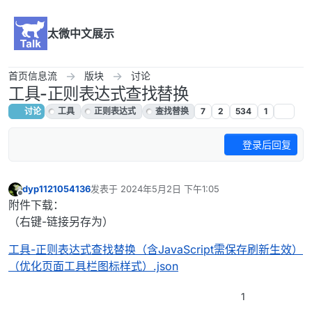
跳转至内容
太微中文展示
首页信息流
版块
讨论
工具-正则表达式查找替换
讨论
工具
正则表达式
查找替换
7
2
534
1
登录后回复
dyp1121054136
发表于
2024年5月2日 下午1:05
最后由 dyp1121054136 编辑
2024年5月9日 下午4:20
离线
附件下载：
（右键-链接另存为）
工具-正则表达式查找替换（含JavaScript需保存刷新生效）
（优化页面工具栏图标样式）.json
1