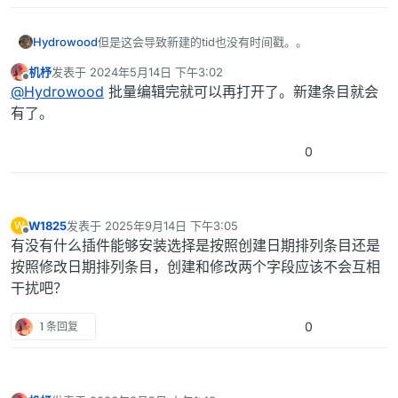
Hydrowood
但是这会导致新建的tid也没有时间戳。。
机杼
发表于
2024年5月14日 下午3:02
最后由 编辑
离线
@
Hydrowood
批量编辑完就可以再打开了。新建条目就会
有了。
0
W1825
发表于
2025年9月14日 下午3:05
W
最后由 编辑
离线
有没有什么插件能够安装选择是按照创建日期排列条目还是
按照修改日期排列条目，创建和修改两个字段应该不会互相
干扰吧？
1 条回复
0