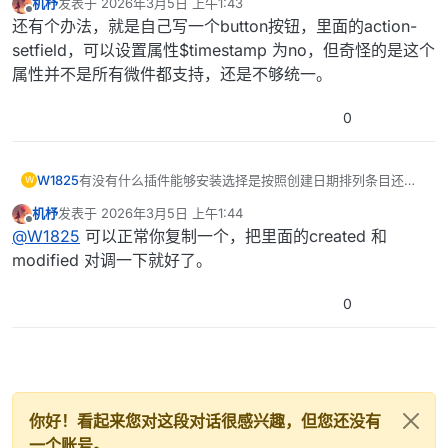
机杼
发表于
2026年3月5日 上午1:43
最后由 编辑
离线
还有个办法，就是自己写一个button按钮，里面的action-
setfield，可以设置属性$timestamp 为no，但奇怪的是这个
属性并不是所有微件都支持，还是不够统一。
0
W1825
有没有什么插件能够安装选择是按照创建日期排列条目还是
W
按照修改日期排列条目，创建和修改两个字段应该不会互相
机杼
发表于
2026年3月5日 上午1:44
干扰吧？
最后由 编辑
离线
@
W1825
可以正常你复制一个，把里面的created 和
modified 对调一下就好了。
0
你好！看起来您对这段对话很感兴趣，但您还没有
一个账号。