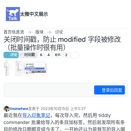
跳转至内容
太微中文展示
首页信息流
版块
讨论
关闭时间戳，防止 modified 字段被修改
（批量操作时很有用）
讨论
时间戳
6
4
611
2
登录后回复
linonetwo
发表于
2023年10月15日 上午5:27
最后由 编辑
离线
最近我在
导入印象笔记
，每次导入完，然后用 tiddly
commander 批量给导入的条目加标签，然后就发现所有条
目的修改日期都变成今天了，一开始还以为是我写的导入脚