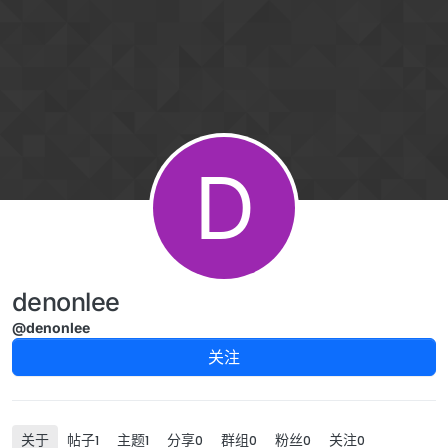
跳转至内容
D
denonlee
@denonlee
关注
关于
帖子
主题
分享
群组
粉丝
关注
1
1
0
0
0
0