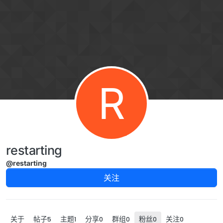
跳转至内容
R
restarting
@restarting
关注
关于
帖子
主题
分享
群组
粉丝
关注
5
1
0
0
0
0