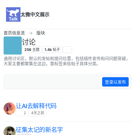
跳转至内容
太微中文展示
首页信息流
版块
讨论
256
主题
1.4k
帖子
通用讨论区，默认的发帖和提问位置，包括插件宣传和问问题答疑，
大家主要都聚集在这边，靠标签来给帖子具体分类。
登录以发布
让AI去解释代码
2
4天之前
征集太记的新名字